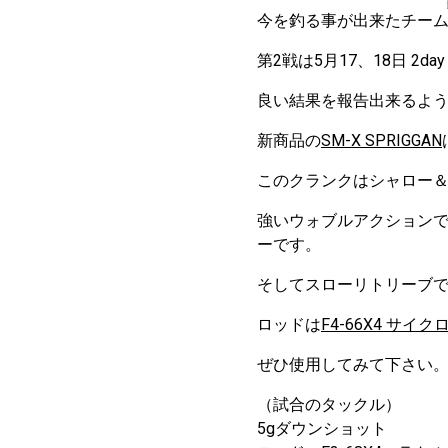
今を釣る事が出来たチーム
第2戦は5月17、18日 2
良い結果を報告出来るよ
新商品の
SM-X SPRIGGAN
このクランクはシャロー
強いウォブルアクション
ーです。
そしてスローリトリーブ
ロッドは
F4-66X4 サイク
ぜひ使用してみて下さい
（試合のタックル）
5gダウンショット