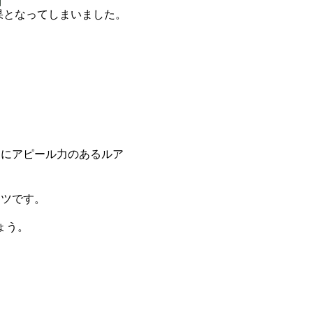
果となってしまいました。
常にアピール力のあるルア
コツです。
ょう。