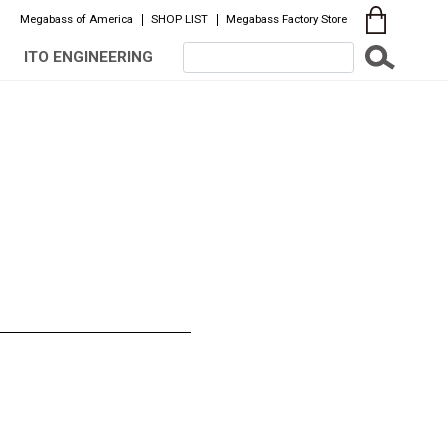
Megabass of America
SHOP LIST
Megabass Factory Store
ITO ENGINEERING