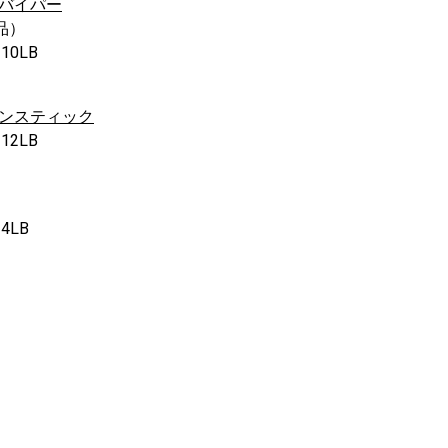
ルバイパー
品）
0LB
ンテンスティック
2LB
LB