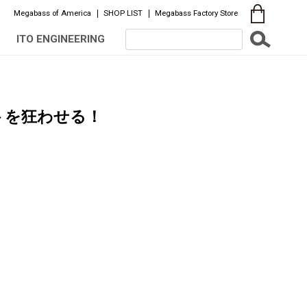
Megabass of America
SHOP LIST
Megabass Factory Store
ITO ENGINEERING
トを狂わせる！