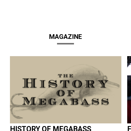
MAGAZINE
HISTORY OF MEGABASS
F