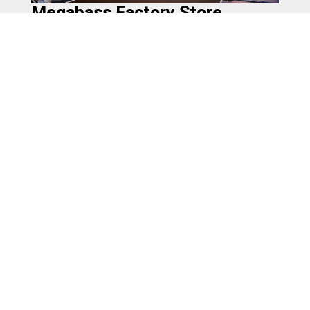
Megabass Factory Store
CONCEPT
会社情報
採用情報
プライバシーポリシー
お問合せ
製品使用上のご注意
Megabass of America
Megabass Factory Store
Overseas Contact
Business Site