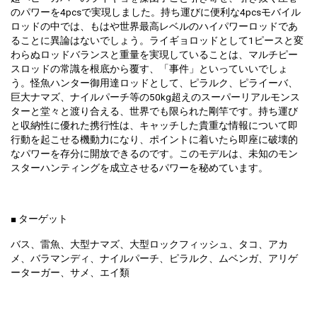
のパワーを4pcsで実現しました。持ち運びに便利な4pcsモバイル
ロッドの中では、もはや世界最高レベルのハイパワーロッドであ
ることに異論はないでしょう。ライギョロッドとして1ピースと変
わらぬロッドバランスと重量を実現していることは、マルチピー
スロッドの常識を根底から覆す、「事件」といっていいでしょ
う。怪魚ハンター御用達ロッドとして、ピラルク、ピライーバ、
巨大ナマズ、ナイルパーチ等の50kg超えのスーパーリアルモンス
ターと堂々と渡り合える、世界でも限られた剛竿です。持ち運び
と収納性に優れた携行性は、キャッチした貴重な情報について即
行動を起こせる機動力になり、ポイントに着いたら即座に破壊的
なパワーを存分に開放できるのです。このモデルは、未知のモン
スターハンティングを成立させるパワーを秘めています。
■ ターゲット
バス、雷魚、大型ナマズ、大型ロックフィッシュ、タコ、アカ
メ、バラマンディ、ナイルパーチ、ピラルク、ムベンガ、アリゲ
ーターガー、サメ、エイ類