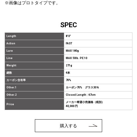
※画像はプロトタイプです。
SPEC
Length
8'0"
Action
FAST
Lure
MAX 180g
Line
MAX 50lb. PE 10
Weight
271g
継数
4本
カーボン含有率
70%
Other.1
カーボン70% グラス30％
Other.2
Closed Length : 67cm
メーカー希望小売価格（税別）
Price
40,000 円
購入する