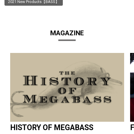
2021 New Products【BASS】
MAGAZINE
HISTORY OF MEGABASS
F