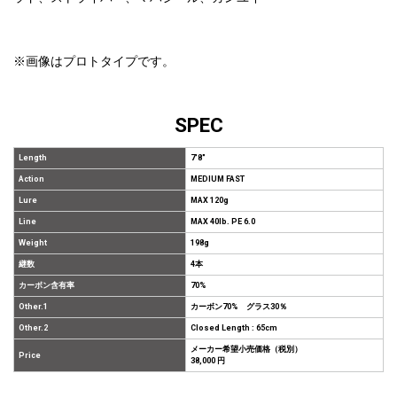
※画像はプロトタイプです。
SPEC
Length
7'8"
Action
MEDIUM FAST
Lure
MAX 120g
Line
MAX 40lb. PE 6.0
Weight
198g
継数
4本
カーボン含有率
70%
Other.1
カーボン70% グラス30％
Other.2
Closed Length : 65cm
メーカー希望小売価格（税別）
Price
38,000 円