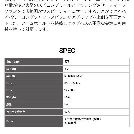
り量が多い大型のスピニングリールとマッチングさせ、ディープ
クランクで広範囲かつスピーディーにサーチすることができるハ
イパワーロングシャフトスピン。リアグリップを上側を平面カッ
トした、アームホールドを搭載しビッグバスの不意な突進にも余
裕を持って対応します。
SPEC
Subname
775
Length
7'2"
Action
MEDIUM FAST
Lure
3/8 - 1.1/4oz.
Line
12 - 30lb.
Weight
156g
継数
1本
カーボン含有率
99％
メーカー希望小売価格（税別）
Price
63,500 円