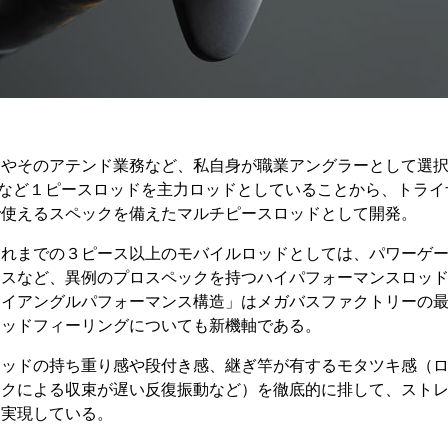
ケやそのアテンド業務など、私自身が職業アングラーとして選
Sなど１ピースロッドを主力ロッドとしていることから、トラ
で使えるスペックを備えたマルチピースロッドとして開発。
これまでの３ピース以上のモバイルロッドとしては、パワーゲ
ネスなど、異例のプロスペックを持つハイパフォーマンスロッ
ライアングルパフォーマンス構造」はメガバスファクトリーの
ロッドフィーリングについても新機軸である。
ロッドの持ち重り感や段付き感、継ぎ竿が有するモタツキ感（
ックによる収束が遅い反復振動など）を徹底的に排して、スト
を実現している。