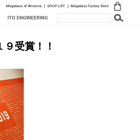
Megabass of America
SHOP LIST
Megabass Factory Store
ITO ENGINEERING
１９受賞！！