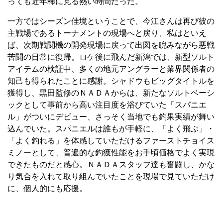
っても近年稀に見る熱い時間だった。
一方ではシーズン佳境ということで、今江さんは再び彼の
主戦場であるトーナメントの現場へと戻り、私はといえ
ば、次期戦闘機の開発現場に戻って出図を睨みながら悪戦
苦闘の日常に復帰。ロケ後に飛んだ新潟では、新型ソルト
アイテムの検証中、多くの地元アングラーと業界関係者の
知己も得られたことに感謝。シャドウもビッグタイトルを
獲得し、黒田監修のＮＡＤＡからは、新たなソルトベーシ
ックとして事前から高い注目度を浴びていた「スパニエ
ル」がついにデビュー、さっそく当地でも釣果実績が舞い
込んでいた。スパニエルは誰もが手軽に、「よく飛ぶ」・
「よく釣れる」を体感していただけるファーストチョイス
ミノーとして、普遍的な釣獲性能をお手頃価格でよく実現
できたものだと感心。ＮＡＤＡスタッフ達も奮闘し、かな
り気合を入れて取り組んでいたことを現場で見ていただけ
に、個人的にも応援。