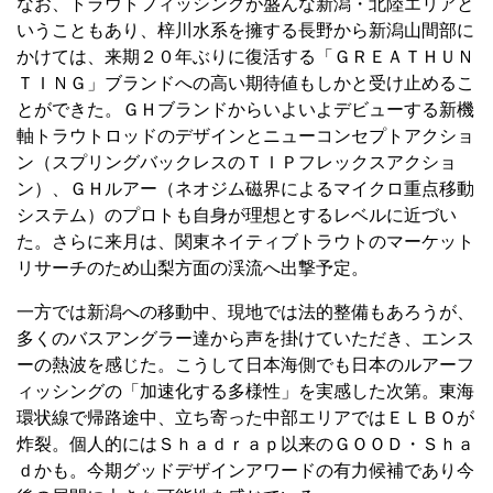
なお、トラウトフィッシングが盛んな新潟・北陸エリアと
いうこともあり、梓川水系を擁する長野から新潟山間部に
かけては、来期２０年ぶりに復活する「ＧＲＥＡＴＨＵＮ
ＴＩＮＧ」ブランドへの高い期待値もしかと受け止めるこ
とができた。ＧＨブランドからいよいよデビューする新機
軸トラウトロッドのデザインとニューコンセプトアクショ
ン（スプリングバックレスのＴＩＰフレックスアクショ
ン）、ＧＨルアー（ネオジム磁界によるマイクロ重点移動
システム）のプロトも自身が理想とするレベルに近づい
た。さらに来月は、関東ネイティブトラウトのマーケット
リサーチのため山梨方面の渓流へ出撃予定。
一方では新潟への移動中、現地では法的整備もあろうが、
多くのバスアングラー達から声を掛けていただき、エンス
ーの熱波を感じた。こうして日本海側でも日本のルアーフ
ィッシングの「加速化する多様性」を実感した次第。東海
環状線で帰路途中、立ち寄った中部エリアではＥＬＢＯが
炸裂。個人的にはＳｈａｄｒａｐ以来のＧＯＯＤ・Ｓｈａ
ｄかも。今期グッドデザインアワードの有力候補であり今