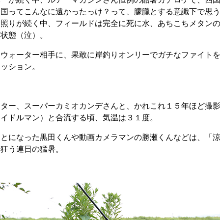
四国ってこんなに遠かったっけ？って、朦朧とする意識下で思
日照りが続く中、フィールドは完全に死に水、あちこちメタン
泉状態（泣）。
ドウォーター相手に、果敢に岸釣りオンリーでガチなファイト
ミッション。
クター、スーパーカミオカンデさんと、かれこれ１５年ほど撮
アイドルマン）と合流する頃、気温は３１度。
ことになった黒田くんや動画カメラマンの勝瀬くんなどは、「
覚狂う連日の猛暑。