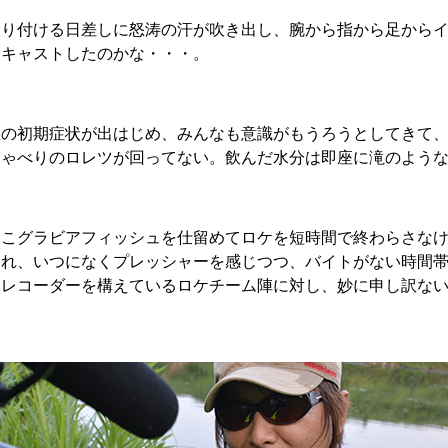
照り付ける日差しに怒涛の汗が吹き出し、腕から指から足から
けキャストしたのかな・・・。
症の初期症状が出はじめ、みんなも意識がもうろうとしてきて
しゃべりのロレツが回ってない。飲んだ水分は即座に滝のよう
とこグラビアフィッシュを仕留めてロケを短時間で終わらさな
られ、いつになくプレッシャーを感じつつ、バイトがない時間
とレコーダーを構えているロケチーム陣に対し、妙に申し訳な