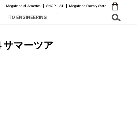
Megabass of America
SHOP LIST
Megabass Factory Store
ITO ENGINEERING
４サマーツア