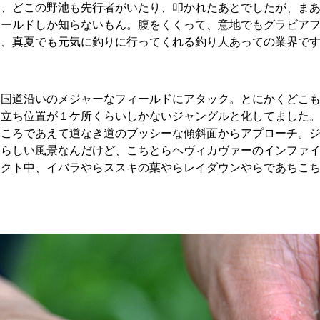
て、どこの野池も先行者がいたり、叩かれたあとでしたが、ま
ィールドしか知らないもん。腹をくくって、意地でもグラビア
も、真夏でも元気に釣りに行ってくれる釣り人あっての業界で
た国道沿いのメジャーなフィールドにアタック。とにかくどこ
も立ち位置が１ケ所くらいしかないジャングルと化してました
ところであえて道なき道のブッシーな傾斜面からアプローチ。
夏らしい風景なんだけど、こちとらヘヴィカヴァーのインファ
タクト中、イバラやらススキの葉やらレイダウンやらであちこ
。