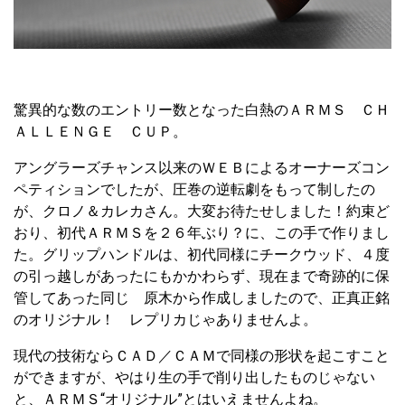
驚異的な数のエントリー数となった白熱のＡＲＭＳ ＣＨ
ＡＬＬＥＮＧＥ ＣＵＰ。
アングラーズチャンス以来のＷＥＢによるオーナーズコン
ペティションでしたが、圧巻の逆転劇をもって制したの
が、クロノ＆カレカさん。大変お待たせしました！約束ど
おり、初代ＡＲＭＳを２６年ぶり？に、この手で作りまし
た。グリップハンドルは、初代同様にチークウッド、４度
の引っ越しがあったにもかかわらず、現在まで奇跡的に保
管してあった同じ 原木から作成しましたので、正真正銘
のオリジナル！ レプリカじゃありませんよ。
現代の技術ならＣＡＤ／ＣＡＭで同様の形状を起こすこと
ができますが、やはり生の手で削り出したものじゃない
と、ＡＲＭＳ“オリジナル”とはいえませんよね。