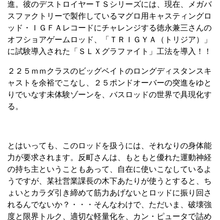
進。彼のデストロイヤーＴＳシリーズには、現在、メガバ
スファクトリーで製作しているマグロ用キャスティングロ
ッド・ＩＧＦＡレコードにチャレンジする徳永兼三さんの
オフショアゲームロッド、「ＴＲＩＧＹＡ（トリジア）」
に試験導入された「ＳＬＸグラファイト」工法を導入！！
２２５ｍｍクラスのビッグベイトのロングディスタンスキ
ャストを余裕でこなし、２５ポンドオーバーの突進をゆと
りでいなす未体験ゾーンを、バスロッドの世界で具現化す
る。
とはいっても、このロッドを扱うには、それなりの身体能
力が要求されます。反町さんは、もともと優れた運動神経
の持ち主ということもあって、自在に使いこなしているよ
うですが、某社営業課長の木下あたりが使うとすると、ち
ょいとカラダ引き締めて筋力あげないとロッドに振り回さ
れるんでないか？・・・そんなわけで、ただいま、破壊強
度と限界トルク、適切な軽量化を、カン・ピュータで詰め