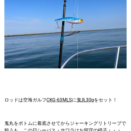
ロッドは空海ガルフ
CKG-63MLS
に
鬼丸30g
をセット！
鬼丸をボトムに着底させてからジャーキングリトリーブで
狙うも、この日シーバス・サワラはお留守の様子・・・。