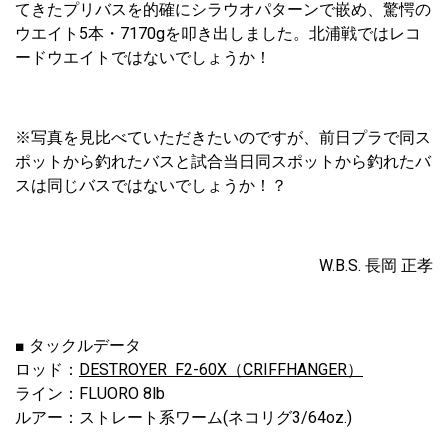
てきたプリバスを的確にシラウオパターンで嵌め、驚愕の
ウエイト5本・7170gを叩き出しました。北浦戦ではレコ
ードウエイトではないでしょうか！
※写真を見比べていただきたいのですが、前日プラで同ス
ポットから釣れたバスと試合当日同スポットから釣れたバ
スは同じバスではないでしょうか！？
W.B.S. 長岡 正孝
■ タックルデータ
ロッド：
DESTROYER F2-60X（CRIFFHANGER）
ライン：FLUORO 8lb
ルアー：ストレート系ワーム(ネコリグ3/64oz.)