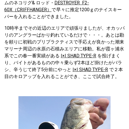
ムのネコリグ& ロッド・
DESTROYER F2-
60X（CRIFFHANGER）
で早々に推定1200ｇのナイスキー
パーを入れることができました。
10時半までその近辺のエリアで頑張りましたが、オカッパ
リのアングラーばかり釣れているだけで・・・。あとは勘
を頼りに初戦のプリプラクティスで手応えが良かった潮来
マリーナ周辺の水原の石積みエリアに移動。私が霞ヶ浦水
系でこの春一番実績がある
I×I SHAD TYPE-R
を投げまく
り、バイトがあるものの中々乗らず2本ほど掛けたがバラ
シ、辛うじて終了5分前にやっと
I×I SHAD TYPE-R
で２本
目のキロアップを入れることができ、ここで試合終了。