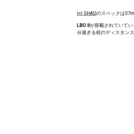
I×I SHAD
のスペックは57mm
LBO II
が搭載されていてい
分過ぎる程のディスタン