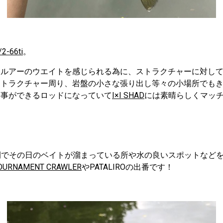
2-66ti
。
とルアーのウエイトを感じられる為に、ストラクチャーに対し
ストラクチャー周り、岩盤の小さな張り出し等々の小場所でも
す事ができるロッドになっていて
I×I SHAD
には素晴らしくマッ
開でその日のベイトが溜まっている所や水の良いスポットなど
OURNAMENT CRAWLER
やPATALIROの出番です！