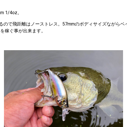
 1/4oz。
るので飛距離はノーストレス。57mmのボディサイズながらベ
スを稼ぐ事が出来ます。