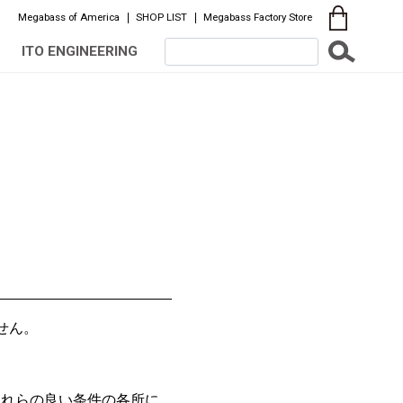
Megabass of America
SHOP LIST
Megabass Factory Store
ITO ENGINEERING
せん。
それらの良い条件の各所に