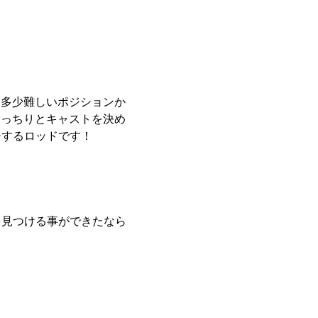
て多少難しいポジションか
きっちりとキャストを決め
チするロッドです！
を見つける事ができたなら