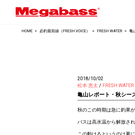
HOME
必釣最前線（FRESH VOICE）
FRESH WATER
亀
2018/10/02
松本 恵太
FRESH WATER
亀山レポート・秋シー
秋のこの時期は急に釣果が
バスは高水温から解放さ
この動けるというのは夏