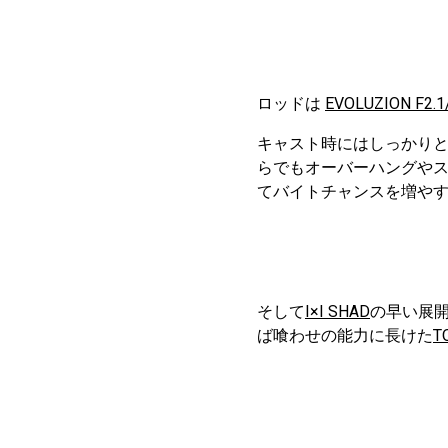
ロッドは
EVOLUZION F2.1/
キャスト時にはしっかり
らでもオーバーハングや
てバイトチャンスを増や
そして
I×I SHAD
の早い展
ば喰わせの能力に長けた
T