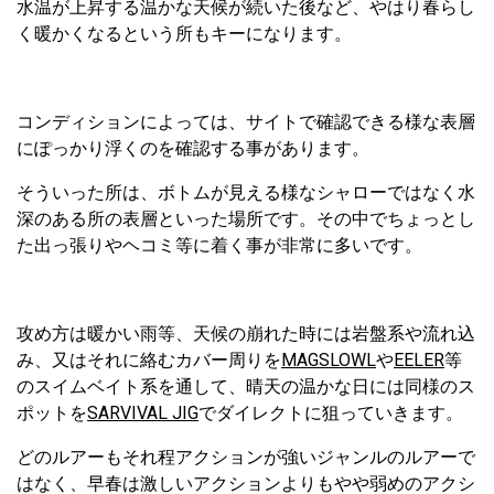
水温が上昇する温かな天候が続いた後など、やはり春らし
く暖かくなるという所もキーになります。
コンディションによっては、サイトで確認できる様な表層
にぽっかり浮くのを確認する事があります。
そういった所は、ボトムが見える様なシャローではなく水
深のある所の表層といった場所です。その中でちょっとし
た出っ張りやヘコミ等に着く事が非常に多いです。
攻め方は暖かい雨等、天候の崩れた時には岩盤系や流れ込
み、又はそれに絡むカバー周りを
MAGSLOWL
や
EELER
等
のスイムベイト系を通して、晴天の温かな日には同様のス
ポットを
SARVIVAL JIG
でダイレクトに狙っていきます。
どのルアーもそれ程アクションが強いジャンルのルアーで
はなく、早春は激しいアクションよりもやや弱めのアクシ