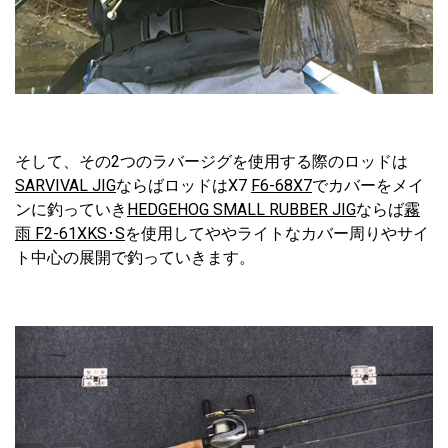
そして、その2つのラバージグを使用する際のロッドは
SARVIVAL JIG
ならばロッドはX7
F6-68X7
でカバーをメイ
ンに釣っていき
HEDGEHOG SMALL RUBBER JIG
ならば
霧
雨 F2-61XKS･S
を使用してややライトなカバー周りやサイ
ト中心の展開で釣っていきます。