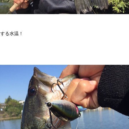
躍する水温！
！