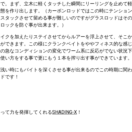
トで。まず、立木に軽くタッチした瞬間にリーリングを止めて
状態を作り出します。（カーボンロッドではこの時にテンショ
りスタックさせて留める事が難しいのですがグラスロッドはそ
なロックを防ぐ事が出来ます。）
ェイクを加えたりステイさせてからルアーを浮上させて、そこ
事ができます。この様にクランクベイトをややフィネス的な感
秋の急なコンディションの変化でワーム系に反応がでない状況
な使い方をする事で更にもう１本を搾り出す事ができています
が浅い時にもバイトを深くさせる事が出来るのでこの時期に関
ッドです！
伴って力を発揮してくれる
SHADING-X
！