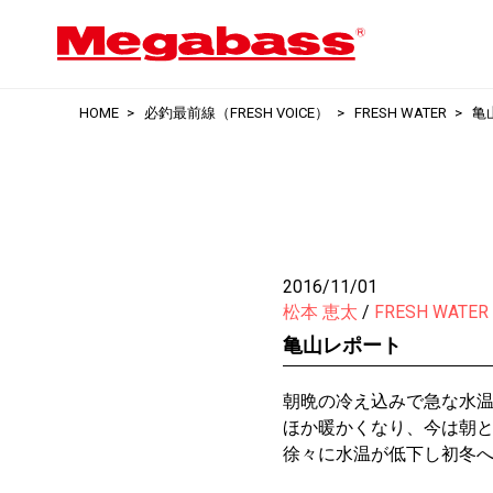
HOME
必釣最前線（FRESH VOICE）
FRESH WATER
亀
2016/11/01
松本 恵太
FRESH WATER
亀山レポート
朝晩の冷え込みで急な水
ほか暖かくなり、今は朝
徐々に水温が低下し初冬