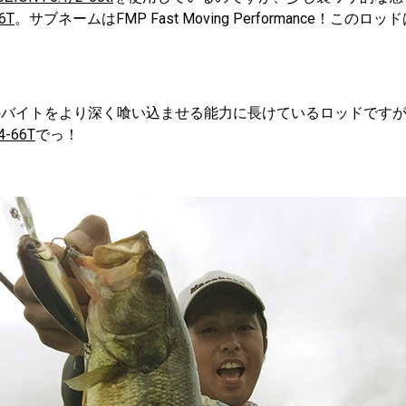
6T
。サブネームはFMP Fast Moving Performance！こ
のバイトをより深く喰い込ませる能力に長けているロッドです
4-66T
でっ！