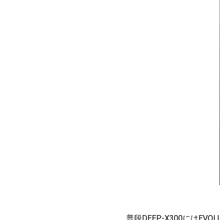
普段
DEEP-X300
には
EVOLU