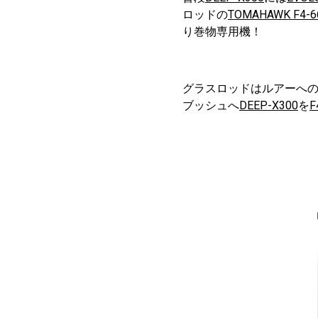
ロッドの
TOMAHAWK F4-6
り巻物専用機！
グラスロッドはルアーへ
ブッシュへ
DEEP-X300
を
F