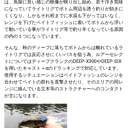
は、魚探に良い感じの映像が映り出し始め、若干浮き気味
になっていてライトリグでボトム周辺を誘う釣りが効きに
くくなり、しかもそれ程までに水温も下がってはいなく、
レンジを下げたベイトフィッシュに着いてボトムから浮い
て動いている事がライトリグ等で釣り辛くなっている原因
の内の１つになっています。
そんな、秋のディープに落ちてボトムからは離れているラ
イトリグでは反応させにくいバスを狙う為、ルアーセレク
トについてはディープクランクのDEEP-X300やDEEP-SIX
を用いたキャスト＋αのドラッキングで対応しています。
使用するシチュエーションはベイトフィッシュのレンジを
合わせてベイトの群れを直撃させたり、そのエリアの同レ
ンジに絡んでいる立木等のストラクチャーへのコンタクト
が主になります。