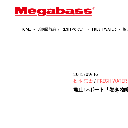
HOME
必釣最前線（FRESH VOICE）
FRESH WATER
亀
2015/09/16
松本 恵太
FRESH WATER
亀山レポート「巻き物