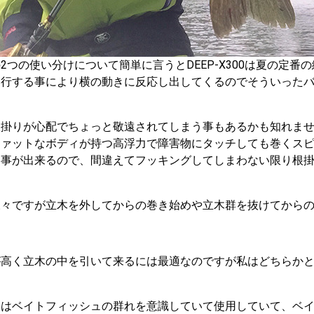
2つの使い分けについて簡単に言うとDEEP-X300は夏の定番
進行する事により横の動きに反応し出してくるのでそういった
根掛りが心配でちょっと敬遠されてしまう事もあるかも知れま
ファットなボディが持つ高浮力で障害物にタッチしても巻くス
す事が出来るので、間違えてフッキングしてしまわない限り根
様々ですが立木を外してからの巻き始めや立木群を抜けてから
が高く立木の中を引いて来るには最適なのですが私はどちらか
トはベイトフィッシュの群れを意識していて使用していて、ベ