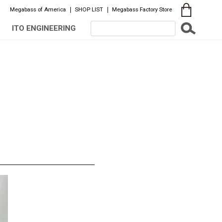
Megabass of America
SHOP LIST
Megabass Factory Store
ITO ENGINEERING