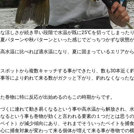
な涼しさが続き早い段階で水温が既に25℃を切ってしまったり
は夏パターンや秋パターンといった感じでどっちつかずな状態
の高水温に比べれば適水温になり、夏に固まっているエリアか
スポットから複数キャッチする事ができたり、数も30本近く
事等により釣れて来る数がガクッと下がり、釣れなくなったな
いた巻物に特に反応が出始めるのもこの時期からです。
近づくに連れて動き易くなるという事や高水温から解放され、
になるという事も巻物が効くと言われる要素の１つだとは思う
のベイト）が減少傾向にあり、それまでそういったベイトを捕
中心に捕食対象が変わって来る個体が増えて来る事が巻物での