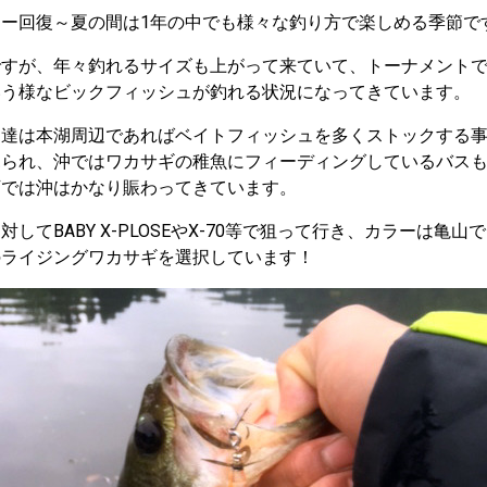
ー回復～夏の間は1年の中でも様々な釣り方で楽しめる季節で
すが、年々釣れるサイズも上がって来ていて、トーナメントで
いう様なビックフィッシュが釣れる状況になってきています。
ス達は本湖周辺であればベイトフィッシュを多くストックする
見られ、沖ではワカサギの稚魚にフィーディングしているバス
下では沖はかなり賑わってきています。
してBABY X-PLOSEやX-70等で狙って行き、カラーは亀
のライジングワカサギを選択しています！