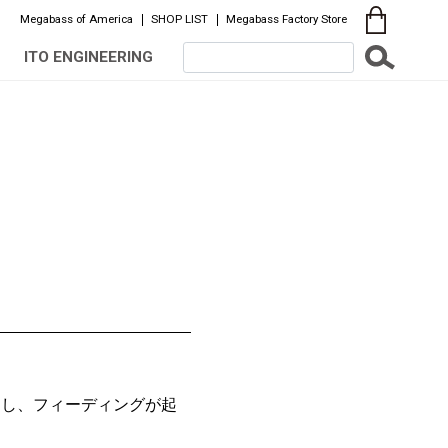
Megabass of America
SHOP LIST
Megabass Factory Store
ITO ENGINEERING
回し、フィーディングが起