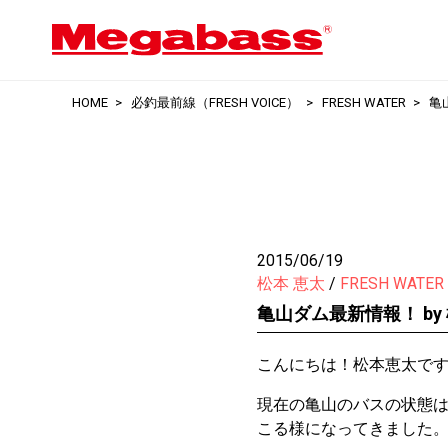
HOME
必釣最前線（FRESH VOICE）
FRESH WATER
亀
2015/06/19
松本 恵太
FRESH WATER
亀山ダム最新情報！ by
こんにちは！松本恵太で
現在の亀山のバスの状態
こる様になってきました