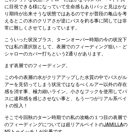
に目視できる様になっていて生命感もありパッと見はかな
り期待が出来そうな状態ではあるのですが普段の亀山を考
えるとこの水のクリアさが逆にバスを釣る事に関しては非
常に難しくさせてしまっています。
こういった状況プラス、ターンオーバー時期の今の状況下
では私の選択肢として、表層でのフィーディング狙い・ど
シャローのカバー打ちという2通りがあります。
まず表層でのフィーディング。
この今の表層の水がクリアアップした水質の中でバスがル
アーを見切ってしまう状況ではなるべくルアー以外の存在
感を消す事、極力細いライン、小さなフックを使用してバ
スに違和感を感じさせない事と、もう一つがリアル系ベイ
トの投入！
そこで今回秋のターン時期での私の攻略の１つ目の表層で
のフィーディングについては超リアルベイトの
JAMILLA
の
NSトゥイッチ！が出番です。