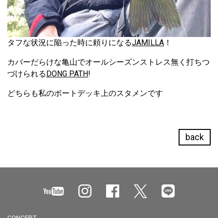
タフな状況に陥った時に頼りになる
JAMILLA
！
カバーだらけな亀山でオールシーズンストレス無く打ちつ
づけられる
DONG PATH
!
どちらも私のボートデッキ上のスタメンです
back
CONCEPT