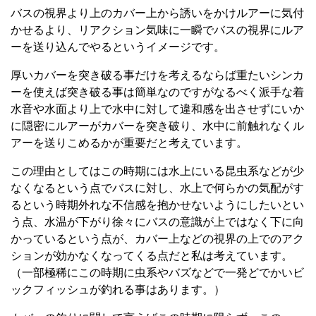
バスの視界より上のカバー上から誘いをかけルアーに気付
かせるより、リアクション気味に一瞬でバスの視界にルア
ーを送り込んでやるというイメージです。
厚いカバーを突き破る事だけを考えるならば重たいシンカ
ーを使えば突き破る事は簡単なのですがなるべく派手な着
水音や水面より上で水中に対して違和感を出させずにいか
に隠密にルアーがカバーを突き破り、水中に前触れなくル
アーを送りこめるかが重要だと考えています。
この理由としてはこの時期には水上にいる昆虫系などが少
なくなるという点でバスに対し、水上で何らかの気配がす
るという時期外れな不信感を抱かせないようにしたいとい
う点、水温が下がり徐々にバスの意識が上ではなく下に向
かっているという点が、カバー上などの視界の上でのアク
ションが効かなくなってくる点だと私は考えています。
（一部極稀にこの時期に虫系やバズなどで一発どでかいビ
ックフィッシュが釣れる事はあります。）