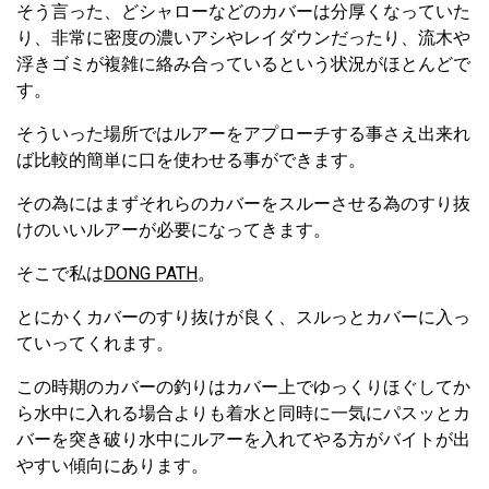
そう言った、どシャローなどのカバーは分厚くなっていた
り、非常に密度の濃いアシやレイダウンだったり、流木や
浮きゴミが複雑に絡み合っているという状況がほとんどで
す。
そういった場所ではルアーをアプローチする事さえ出来れ
ば比較的簡単に口を使わせる事ができます。
その為にはまずそれらのカバーをスルーさせる為のすり抜
けのいいルアーが必要になってきます。
そこで私は
DONG PATH
。
とにかくカバーのすり抜けが良く、スルっとカバーに入っ
ていってくれます。
この時期のカバーの釣りはカバー上でゆっくりほぐしてか
ら水中に入れる場合よりも着水と同時に一気にパスッとカ
バーを突き破り水中にルアーを入れてやる方がバイトが出
やすい傾向にあります。