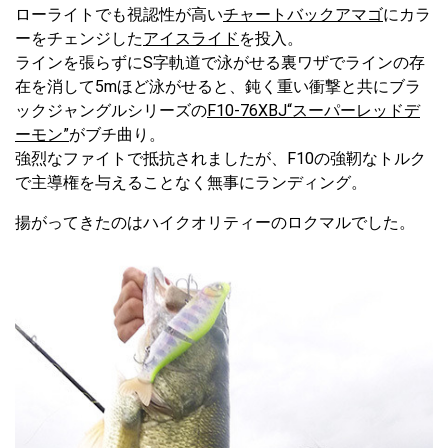
ローライトでも視認性が高い
チャートバックアマゴ
にカラ
ーをチェンジした
アイスライド
を投入。
ラインを張らずにS字軌道で泳がせる裏ワザでラインの存
在を消して5mほど泳がせると、鈍く重い衝撃と共にブラ
ックジャングルシリーズの
F10-76XBJ“スーパーレッドデ
ーモン”
がブチ曲り。
強烈なファイトで抵抗されましたが、F10の強靭なトルク
で主導権を与えることなく無事にランディング。
揚がってきたのはハイクオリティーのロクマルでした。