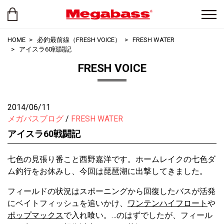
HOME
必釣最前線（FRESH VOICE）
FRESH WATER
アイスラ60戦闘記
FRESH VOICE
2014/06/11
メガバスブログ
FRESH WATER
アイスラ60戦闘記
七色の見張り番こと西野嘉洋です。ホームレイクの七色ダ
ム釣行をお休みし、今回は琵琶湖に出撃してきました。
フィールドの状況はスポーニングから回復したバスが活発
にベイトフィッシュを追いかけ、
ワンテンハイフロート
や
ポップマックス
で入れ喰い。…のはずでしたが、フィール