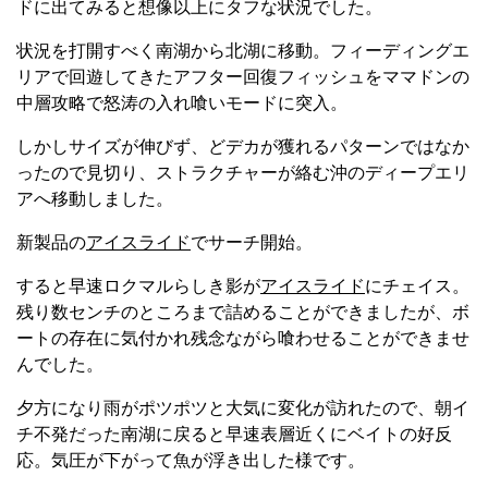
ドに出てみると想像以上にタフな状況でした。
状況を打開すべく南湖から北湖に移動。フィーディングエ
リアで回遊してきたアフター回復フィッシュをママドンの
中層攻略で怒涛の入れ喰いモードに突入。
しかしサイズが伸びず、どデカが獲れるパターンではなか
ったので見切り、ストラクチャーが絡む沖のディープエリ
アへ移動しました。
新製品の
アイスライド
でサーチ開始。
すると早速ロクマルらしき影が
アイスライド
にチェイス。
残り数センチのところまで詰めることができましたが、ボ
ートの存在に気付かれ残念ながら喰わせることができませ
んでした。
夕方になり雨がポツポツと大気に変化が訪れたので、朝イ
チ不発だった南湖に戻ると早速表層近くにベイトの好反
応。気圧が下がって魚が浮き出した様です。