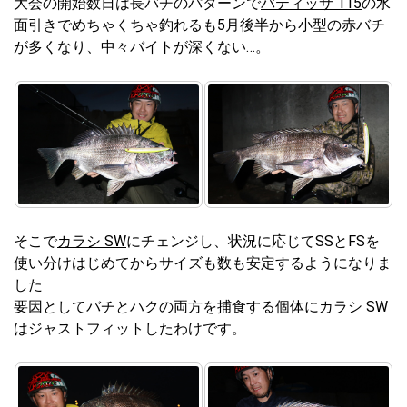
大会の開始数日は長バチのパターンで
バティッサ 115
の水
面引きでめちゃくちゃ釣れるも5月後半から小型の赤バチ
が多くなり、中々バイトが深くない…。
そこで
カラシ SW
にチェンジし、状況に応じてSSとFSを
使い分けはじめてからサイズも数も安定するようになりま
した
要因としてバチとハクの両方を捕食する個体に
カラシ SW
はジャストフィットしたわけです。