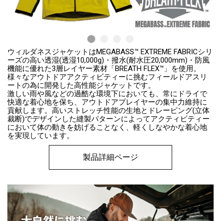
ウィルダネスジャケットはMEGABASS™ EXTREME FABRICシリ
ーズの高い透湿(透湿10,000g)・撥水(耐水圧20,000mm)・防風
機能に優れた3層レイヤー素材「BREATH FLEX™」を使用。
様々なアウトドアアクティビティーに挑むフィールドアスリ
ートの為に開発した高性能ジャケットです。
激しい雨や風などの過酷な環境下においても、常にドライで
快適な着心地を保ち、アウトドアプレイヤーの集中力維持に
貢献します。高いストレッチ性能の生地とドレーピング(立体
裁断)でデザインした縫製パターンによってアクティビティー
において体の動きを妨げることなく、軽くしなやかな着心地
を実現しています。
製品詳細ページ