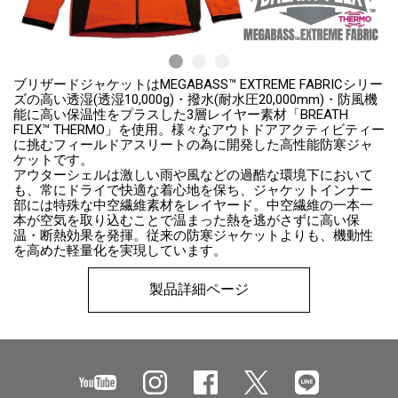
ブリザードジャケットはMEGABASS™ EXTREME FABRICシリー
ズの高い透湿(透湿10,000g)・撥水(耐水圧20,000mm)・防風機
能に高い保温性をプラスした3層レイヤー素材「BREATH
FLEX™ THERMO」を使用。様々なアウトドアアクティビティー
に挑むフィールドアスリートの為に開発した高性能防寒ジャ
ケットです。
アウターシェルは激しい雨や風などの過酷な環境下において
も、常にドライで快適な着心地を保ち、ジャケットインナー
部には特殊な中空繊維素材をレイヤード。中空繊維の一本一
本が空気を取り込むことで温まった熱を逃がさずに高い保
温・断熱効果を発揮。従来の防寒ジャケットよりも、機動性
を高めた軽量化を実現しています。
製品詳細ページ